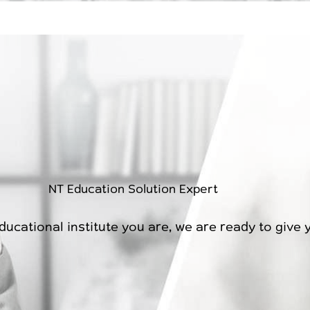
NT Education Solution Expert
ucational institute you are, we are ready to give 