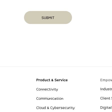
SUBMIT
Product & Service
Empow
Indust
Connectivity
Client
Communication
Digital
Cloud & Cybersecurity