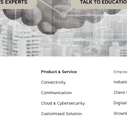
SS EXPERTS
TALK TO EDUCATI
Product & Service
Empow
Indust
Connectivity
Client
Communication
Digital
Cloud & Cybersecurity
Growt
Customised Solution