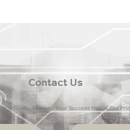
Contact Us
eam Is Ready. Because Your Success Means The Prid