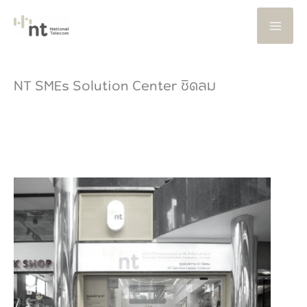
Skip
to
content
NT SMEs Solution Center ชิดลม