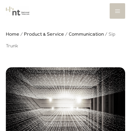
Skip
to
content
Home
/
Product & Service
/
Communication
/
Sip
Trunk