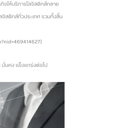
กิจให้บริการโลจิสติกส์กลาย
จิสติกส์ทั่วประเทศ รวมทั้งสิ้น
hp?nid=469414627)
 มั่นคง แข็งแกร่งต่อไป