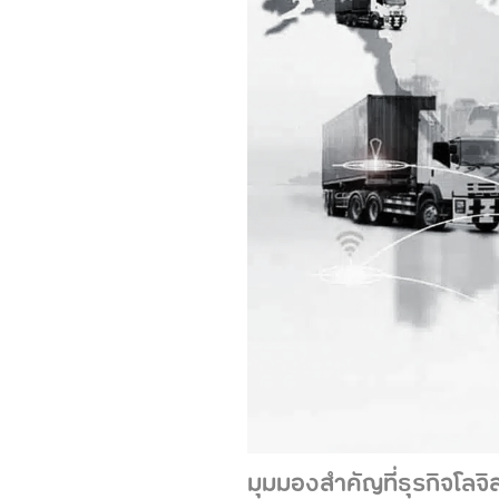
มุมมองสำคัญที่ธุรกิจโลจิส