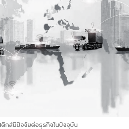
ติกส์มีปัจจัยต่อธุรกิจในปัจจุบัน